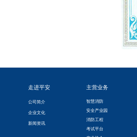
走进平安
主营业务
智慧消防
公司简介
安全产业园
企业文化
消防工程
新闻资讯
考试平台