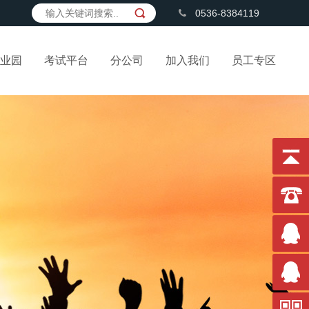
0536-8384119
业园
考试平台
分公司
加入我们
员工专区