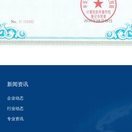
新闻资讯
企业动态
行业动态
专业资讯