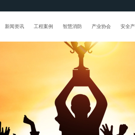
新闻资讯
工程案例
智慧消防
产业协会
安全产