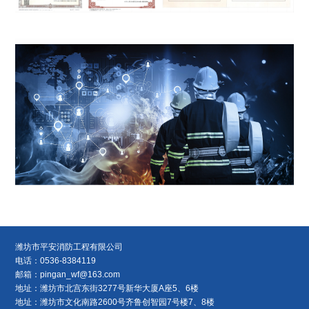
山东省公安厅、山东省消防总队发文全省推广
2015年
使用消防管控平台，系统命名为“山东省消防
监督维保平台”
拓展江西、河北两省消防业务，开启省外业务
2016年
布局；
荣获“2015年度山东省建筑工程质量泰山杯工
程”、“中国民营科技创新奖”、“山东公安科学
技术进步奖”；
获得1项专利证书“一种数据采集发射器”，2项
软件著作权：“消防维保监督系统软件”、“消防
设施检测系统软件”
潍坊市平安消防工程有限公司
“山东省消防维保监督系统”荣获2017年中国信
2017年
电话：0536-8384119
息通信与“互联网+”应用优秀成果奖金奖；
邮箱：
pingan_wf@163.com
获得1项专利证书“消防设施信息采集传输装
地址：潍坊市北宫东街3277号新华大厦A座5、6楼
置”、11项软件著作权：“建筑消防数据监控软
地址：潍坊市文化南路2600号齐鲁创智园7号楼7、8楼