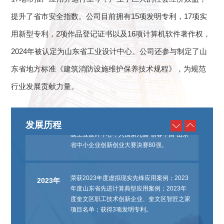
在核心业务领域，我们凭借技术创新斩获
提升了省市安全指数。公司目前拥有15项发明专利，17项实
2025年
2025年数据要素潍坊市一等奖及省级三等
用新型专利，2项作品登记证书以及16项计算机软件著作权，
奖；同时以扎实的产业基础获评国家级专精特
新“小巨人”企业，并依托完善的培育体系成为
2024年被认定为山东省工业设计中心。公司还参与制定了山
山东省工信厅认定的消防特有工种实训基地，
兼具技术实力、行业认可度与人才培养能力。
东省地方标准《建筑消防设施维护保养技术规程》，为规范
行业发展贡献力量。
“数字消防和云平台”荣获山东省大数据局2023
2024年
年度全省大数据创新典型应用成果；荣获山东
省建筑业全链条龙头骨干企业；入选第八批省
发展历程
级工业设计中心；入围第九届“创客中国”山东
省中小企业创新创业大赛决赛80强。
荣获2023年度虚拟现实先锋应用案例；2023
2023年
年度山东省先进计算典型应用案例；2023年
度奎文区职工技术创新企业、奎文区智匠之家
项目名单；获得3项发明专利。