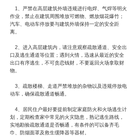
1、严禁在高层建筑外墙违规进行电焊、气焊等明火
作业，禁止在建筑周围堆放可燃物、燃放烟花爆竹；
汽车、电动车停放要与建筑外墙保持一定的安全距
离。
2、进入高层建筑内，请注意观察疏散通道、安全出
口及逃生通道等位置；遇到火情，迅速从最近的安全
出口有序逃生，不可贪恋钱财，不要返回火场拿取财
物。
3、疏散楼梯、走道严禁堆放的杂物以及违规停放电
动车，确保疏散通道畅通。
4、居民住户最好要提前制定家庭防火和火场逃生计
划，定期检查家中常见的火灾隐患，熟记逃生路线，
实地勘验疏散通道是否畅通，有条件的可以备齐毛
巾、防烟面罩及救生缓降器等器材。