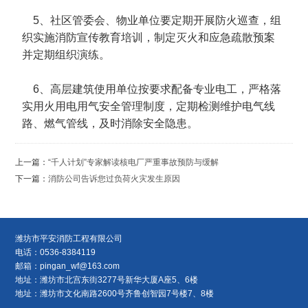
5、社区管委会、物业单位要定期开展防火巡查，组
织实施消防宣传教育培训，制定灭火和应急疏散预案
并定期组织演练。
6、高层建筑使用单位按要求配备专业电工，严格落
实用火用电用气安全管理制度，定期检测维护电气线
路、燃气管线，及时消除安全隐患。
上一篇：
“千人计划”专家解读核电厂严重事故预防与缓解
下一篇：
消防公司告诉您过负荷火灾发生原因
潍坊市平安消防工程有限公司
电话：0536-8384119
邮箱：
pingan_wf@163.com
地址：潍坊市北宫东街3277号新华大厦A座5、6楼
地址：潍坊市文化南路2600号齐鲁创智园7号楼7、8楼