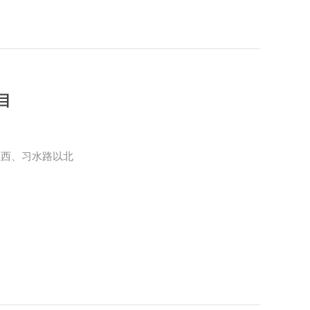
目
以西、习水路以北