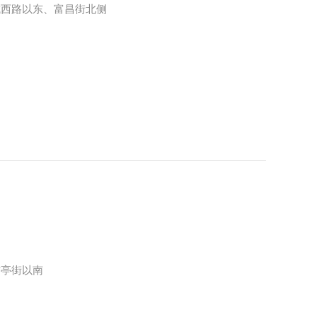
城西路以东、富昌街北侧
古亭街以南